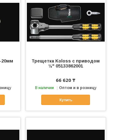
4-20мм
Трещетка Koloss с приводом
½" 05133862001
66 620 ₸
озницу
В наличии
Оптом и в розницу
Купить