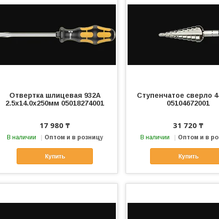
Отвертка шлицевая 932А
Ступенчатое сверло 
2.5х14.0х250мм 05018274001
05104672001
17 980 ₸
31 720 ₸
В наличии
Оптом и в розницу
В наличии
Оптом и в р
Купить
Купить