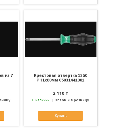
в из 7
Крестовая отвертка 1350
PH1х80мм 05031441001
2 110 ₸
озницу
В наличии
Оптом и в розницу
Купить