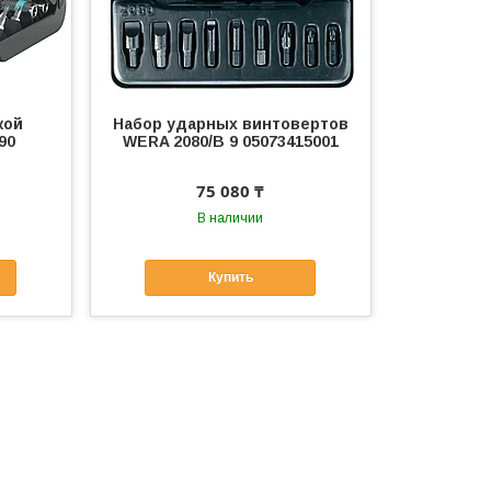
кой
Набор ударных винтовертов
90
WERA 2080/B 9 05073415001
75 080 ₸
В наличии
Купить