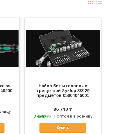
ключ
Набор бит и головок с
540200
трещеткой Zyklop 3/8 29
предметов 05004046001
86 710 ₸
озницу
В наличии
Оптом и в розницу
Купить