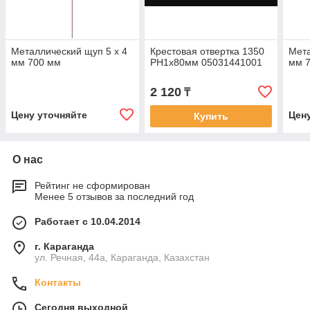
Металлический щуп 5 х 4
Крестовая отвертка 1350
Мета
мм 700 мм
PH1х80мм 05031441001
мм 
2 120
₸
Цену уточняйте
Цен
Купить
О нас
Рейтинг не сформирован
Менее 5 отзывов за последний год
Работает с 10.04.2014
г. Караганда
ул. Речная, 44а, Караганда, Казахстан
Контакты
Сегодня выходной