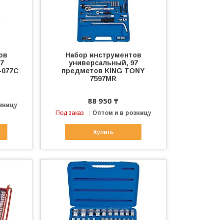
ов
Набор инструментов
7
универсальный, 97
-077C
предметов KING TONY
7597MR
88 950 ₸
зницу
Под заказ
Оптом и в розницу
Купить