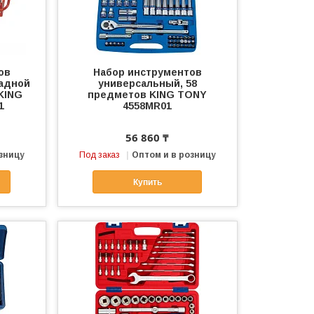
ов
Набор инструментов
ладной
универсальный, 58
KING
предметов KING TONY
1
4558MR01
56 860 ₸
зницу
Под заказ
Оптом и в розницу
Купить