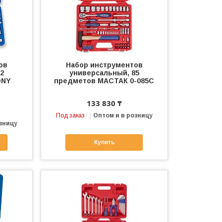
ов
Набор инструментов
2
универсальный, 85
ONY
предметов МАСТАК 0-085C
133 830 ₸
Под заказ
Оптом и в розницу
зницу
Купить