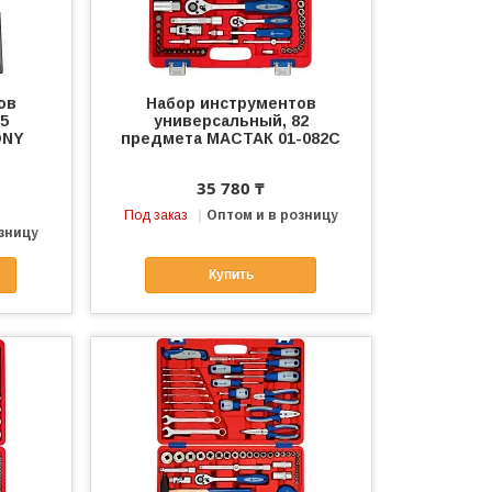
ов
Набор инструментов
5
универсальный, 82
ONY
предмета МАСТАК 01-082C
35 780 ₸
Под заказ
Оптом и в розницу
зницу
Купить