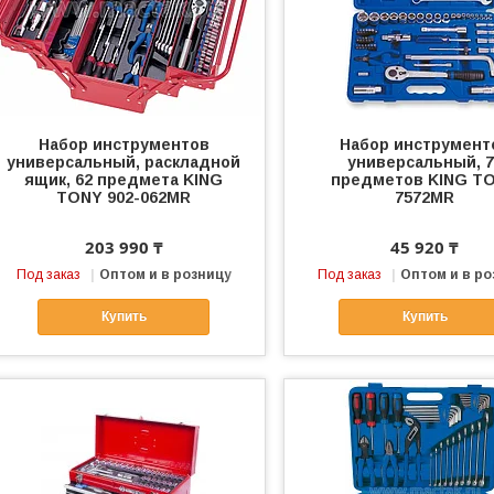
Набор инструментов
Набор инструмент
универсальный, раскладной
универсальный, 7
ящик, 62 предмета KING
предметов KING T
TONY 902-062MR
7572MR
203 990 ₸
45 920 ₸
Под заказ
Оптом и в розницу
Под заказ
Оптом и в ро
Купить
Купить