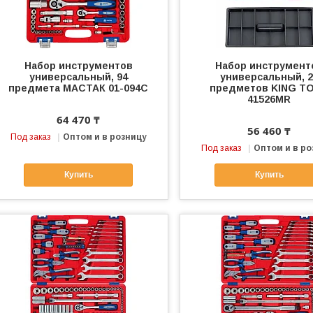
Набор инструментов
Набор инструмент
универсальный, 94
универсальный, 2
предмета МАСТАК 01-094C
предметов KING T
41526MR
64 470 ₸
56 460 ₸
Под заказ
Оптом и в розницу
Под заказ
Оптом и в ро
Купить
Купить