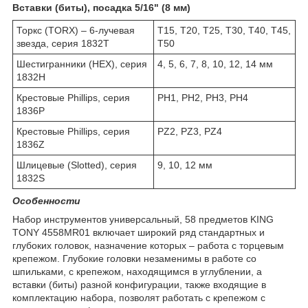
Вставки (биты)
, посадка 5/16" (8 мм)
Торкс (TORX) – 6-лучевая
Т15, Т20, Т25, Т30, Т40, Т45,
звезда, серия 1832T
Т50
Шестигранники (HEX), серия
4, 5, 6, 7, 8, 10, 12, 14 мм
1832H
Крестовые Phillips, серия
РН1, РН2, РН3, РН4
1836P
Крестовые Phillips, серия
PZ2, PZ3, PZ4
1836Z
Шлицевые (Slotted), серия
9, 10, 12 мм
1832S
Особенности
Набор инструментов универсальный, 58 предметов KING
TONY 4558MR01 включает широкий ряд стандартных и
глубоких головок, назначение которых – работа с торцевым
крепежом. Глубокие головки незаменимы в работе со
шпильками, с крепежом, находящимся в углублении, а
вставки (биты) разной конфигурации, также входящие в
комплектацию набора, позволят работать с крепежом с