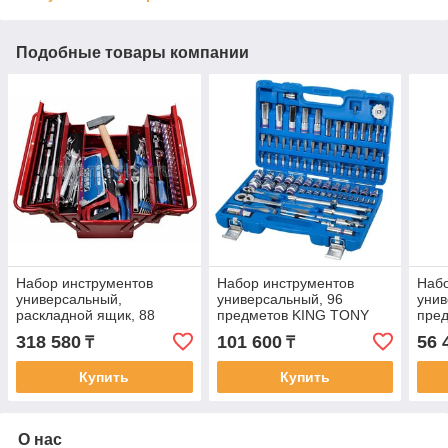
Подобные товары компании
Набор инструментов
Набор инструментов
Набо
универсальный,
универсальный, 96
унив
раскладной ящик, 88
предметов KING TONY
пре
предметов KING TONY
7596MR
415
318 580
101 600
56 
₸
₸
902-089MR01
Купить
Купить
О нас