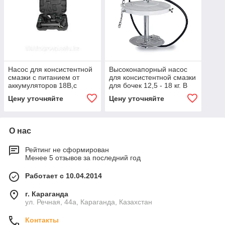
Насос для консистентной
Высоконапорный насос
смазки с питанием от
для консистентной смазки
аккумуляторов 18В,с
для бочек 12,5 - 18 кг. В
одной батареей Li-ION в
комплекте - крышка для
Цену уточняйте
Цену уточняйте
комплекте, 160103
бочки
О нас
Рейтинг не сформирован
Менее 5 отзывов за последний год
Работает с 10.04.2014
г. Караганда
ул. Речная, 44а, Караганда, Казахстан
Контакты