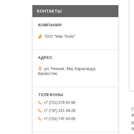
КОНТАКТЫ
ТОО "Inter Tools"
ул. Речная, 44а, Караганда,
Казахстан
+7 (721) 278-55-88
П
+7 (747) 161-04-28
в
+7 (701) 747-50-06
К
п