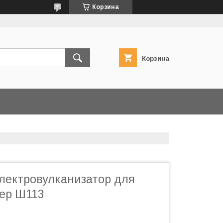
Корзина
Корзина
лектровулканизатор для
ер Ш113