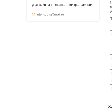
Н
в
А
inter-tools@mail.ru
Т
Х