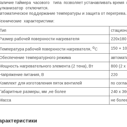
аличие таймера часового типа позволяет устанавливать время 
улканизатор отключится.
втоматическое поддержание температуры и защита от перегрева.
ехнические характеристики:
Тип
стацион
Размер рабочей поверхности нагревателя
220х180
o
150 + 10
Температура рабочей поверхности нагревателя,
С
Обеспечение температурного режима
автомат
Мощность нагревательного элемента (2 тена), Вт
800 (2 х
Напряжение питания, В
220
Комплект для изготовления пяток вентилей
по согл
Габаритные размеры, мм ,не более
240 х 36
Масса
не более
арактеристики