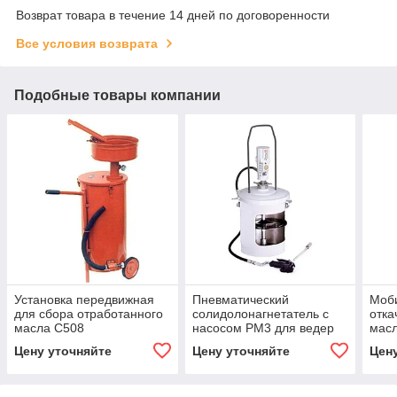
Возврат товара в течение 14 дней по договоренности
Все условия возврата
Подобные товары компании
Установка передвижная
Пневматический
Моби
для сбора отработанного
солидолонагнетатель с
отка
масла С508
насосом PM3 для ведер
масл
12,5 - 18 кг, след.
пре
Цену уточняйте
Цену уточняйте
Цен
пластина в компл.