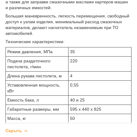
а также для заправки смазочными маслами картеров машин
и различных емкостей.
Большая маневренность, легкость перемещения, свободный
доступ к узлам изделия, минимальный расход смазочных
материалов, делают нагнетатель незаменимым при ТО
автомобилей.
Технические характеристики:
Режим давления, МПа
35
Подача раздаточного
220
пистолета, г/мин
Длина рукава пистолета, м
4
Уставовленная мощность,
0,55
кВт
Емкость бака, л
40 и 25
Габаритные размеры, мм
595 х 440 х 825
Масса, кг
50
Скрыть