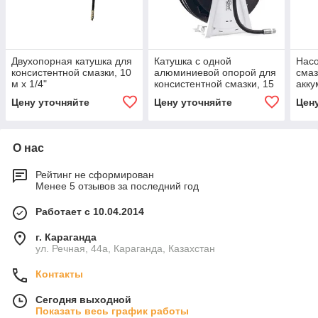
Двухопорная катушка для
Катушка с одной
Насо
консистентной смазки, 10
алюминиевой опорой для
смаз
м х 1/4"
консистентной смазки, 15
акку
м х 3/8"
одно
Цену уточняйте
Цену уточняйте
Цен
комп
О нас
Рейтинг не сформирован
Менее 5 отзывов за последний год
Работает с 10.04.2014
г. Караганда
ул. Речная, 44а, Караганда, Казахстан
Контакты
Сегодня выходной
Показать весь график работы