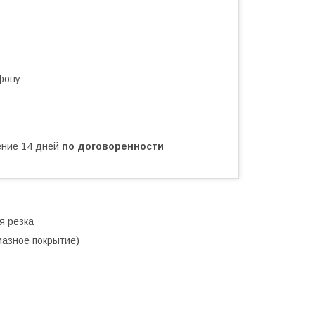
фону
чение 14 дней
по договоренности
я резка
мазное покрытие)