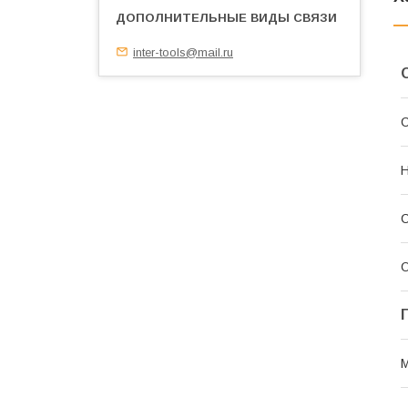
inter-tools@mail.ru
С
Н
С
О
М