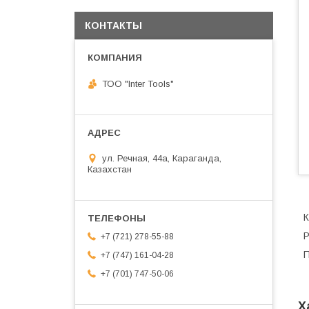
КОНТАКТЫ
ТОО "Inter Tools"
ул. Речная, 44а, Караганда,
Казахстан
К
Р
+7 (721) 278-55-88
П
+7 (747) 161-04-28
+7 (701) 747-50-06
Х