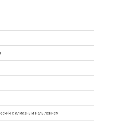
й
еский с алмазным напылением