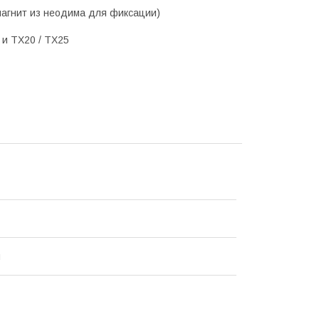
магнит из неодима для фиксации)
 и TX20 / TX25
я