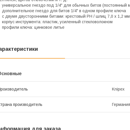
универсальное гнездо под 1/4" для обычных битов (постоянный 
дополнительное гнездо для битов 1/4" в одном профиле ключа
c двумя двусторонними битами: крестовый PH / шлиц 7,0 x 1,2 мм
корпус инструмента: пластик, усиленный стекловолокном
профили ключа: цинковое литье
арактеристики
Основные
роизводитель
Knipex
трана производитель
Германи
нформация для заказа