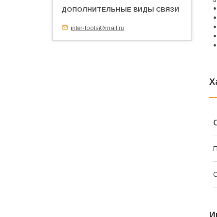
inter-tools@mail.ru
Х
П
С
И