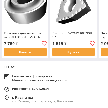
Пластина для колесных
Пластина WCMX 06T308
Плас
пар RPUX 3010 MO TN
37
пар
7 760
1 515
2 0
₸
₸
Купить
Купить
О нас
Рейтинг не сформирован
Менее 5 отзывов за последний год
Работает с 10.04.2014
г. Караганда
ул. Речная, 44а, Караганда, Казахстан