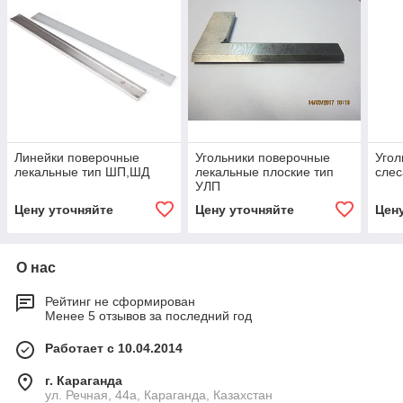
Линейки поверочные
Угольники поверочные
Угол
лекальные тип ШП,ШД
лекальные плоские тип
слес
УЛП
Цену уточняйте
Цену уточняйте
Цен
О нас
Рейтинг не сформирован
Менее 5 отзывов за последний год
Работает с 10.04.2014
г. Караганда
ул. Речная, 44а, Караганда, Казахстан