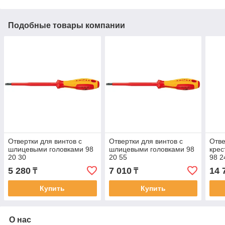
Подобные товары компании
Отвертки для винтов с
Отвертки для винтов с
Отве
шлицевыми головками 98
шлицевыми головками 98
кре
20 30
20 55
98 2
5 280
7 010
14 
₸
₸
Купить
Купить
О нас