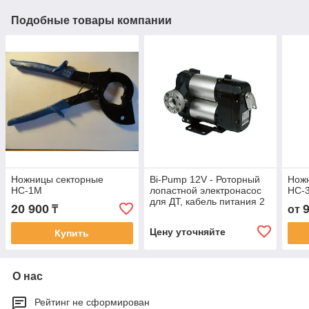
Подобные товары компании
Ножницы секторные
Bi-Pump 12V - Роторный
Нож
НС-1М
лопастной электронасос
НС-
для ДТ, кабель питания 2
20 900
₸
от
м, 85 л/мин
Цену уточняйте
Купить
О нас
Рейтинг не сформирован