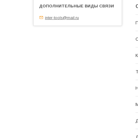
inter-tools@mail.ru
П
С
К
Н
М
Д