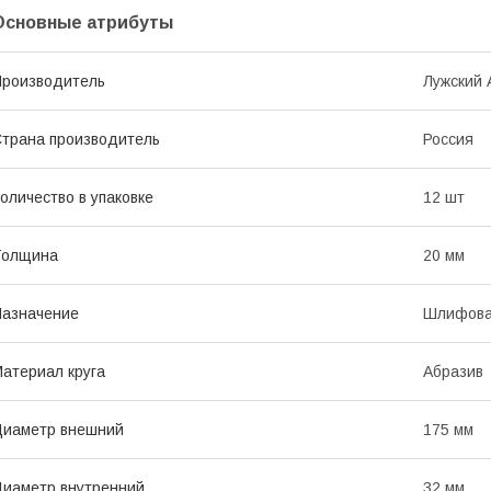
Основные атрибуты
роизводитель
Лужский 
трана производитель
Россия
оличество в упаковке
12 шт
Толщина
20 мм
азначение
Шлифова
атериал круга
Абразив
Диаметр внешний
175 мм
иаметр внутренний
32 мм