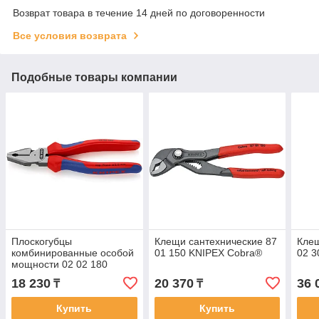
Возврат товара в течение 14 дней по договоренности
Все условия возврата
Подобные товары компании
Плоскогубцы
Клещи сантехнические 87
Клещ
комбинированные особой
01 150 KNIPEX Cobra®
02 3
мощности 02 02 180
18 230
20 370
36 
₸
₸
Купить
Купить