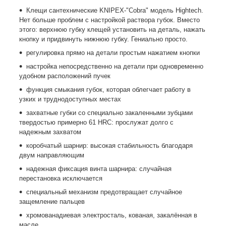
Клещи сантехнические KNIPEX-"Cobra" модель Hightech.
Нет больше проблем с настройкой раствора губок. Вместо
этого: верхнюю губку клещей установить на деталь, нажать
кнопку и придвинуть нижнюю губку. Гениально просто.
регулировка прямо на детали простым нажатием кнопки
настройка непосредственно на детали при одновременно
удобном расположений пучек
функция смыкания губок, которая облегчает работу в
узких и труднодоступных местах
захватные губки со специально закаленными зубцами
твердостью примерно 61 HRC: прослужат долго с
надежным захватом
коробчатый шарнир: высокая стабильность благодаря
двум направляющим
надежная фиксация винта шарнира: случайная
перестановка исключается
специальный механизм предотвращает случайное
защемление пальцев
хромованадиевая электросталь, кованая, закалённая в
масле