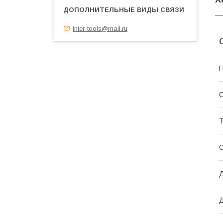
inter-tools@mail.ru
П
С
Т
Д
Д