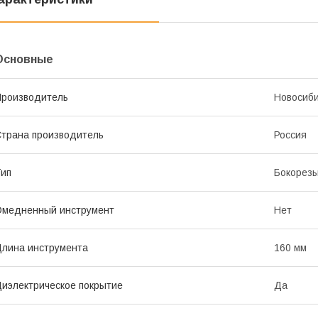
Основные
роизводитель
Новосиби
трана производитель
Россия
ип
Бокорез
Омедненный инструмент
Нет
лина инструмента
160 мм
иэлектрическое покрытие
Да