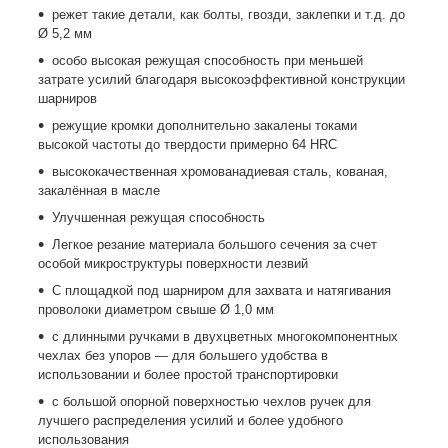
режет такие детали, как болты, гвозди, заклепки и т.д. до
Ø 5,2 мм
особо высокая режущая способность при меньшей
затрате усилий благодаря высокоэффективной конструкции
шарниров
режущие кромки дополнительно закалены токами
высокой частоты до твердости примерно 64 HRC
высококачественная хромованадиевая сталь, кованая,
закалённая в масле
Улучшенная режущая способность
Легкое резание материала большого сечения за счет
особой микроструктуры поверхности лезвий
С площадкой под шарниром для захвата и натягивания
проволоки диаметром свыше Ø 1,0 мм
с длинными ручками в двухцветных многокомпонентных
чехлах без упоров ― для большего удобства в
использовании и более простой транспортировки
с большой опорной поверхностью чехлов ручек для
лучшего распределения усилий и более удобного
использования