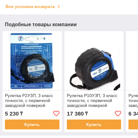
Все условия возврата
Подобные товары компании
Рулетка Р2У3П, 3 класс
Рулетка Р10УЗП, 3 класс
Руле
точности, с первичной
точности, с первичной
точн
заводской поверкой
заводской поверкой
заво
5 230
17 380
6 3
₸
₸
Купить
Купить