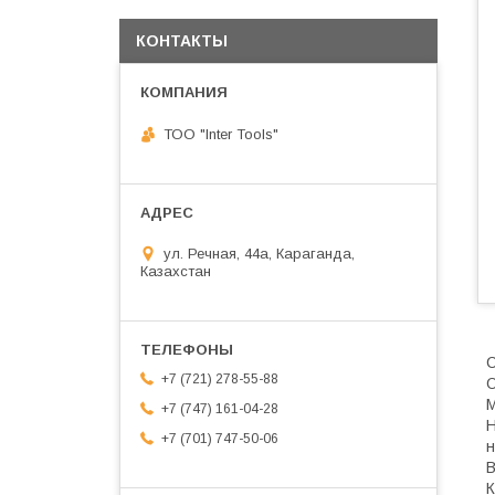
КОНТАКТЫ
ТОО "Inter Tools"
ул. Речная, 44а, Караганда,
Казахстан
С
+7 (721) 278-55-88
О
М
+7 (747) 161-04-28
Н
+7 (701) 747-50-06
н
В
К