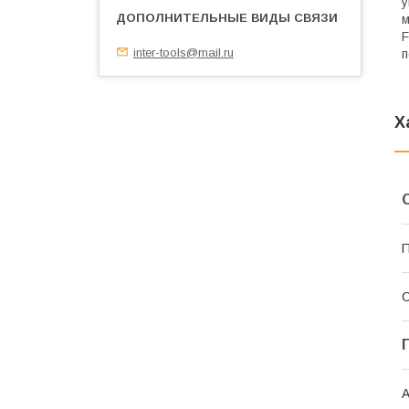
у
м
F
inter-tools@mail.ru
п
Х
П
С
А