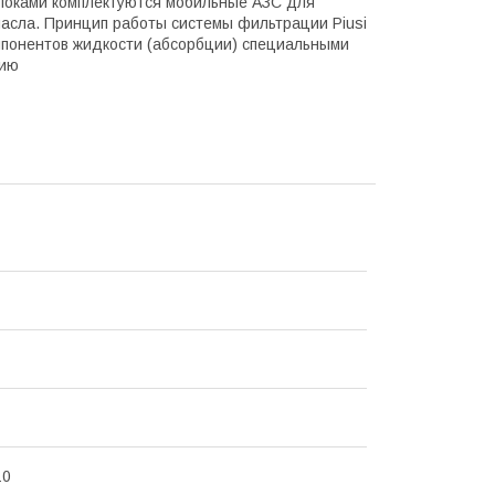
локами комплектуются мобильные АЗС для
масла. Принцип работы системы фильтрации Piusi
компонентов жидкости (абсорбции) специальными
цию
10