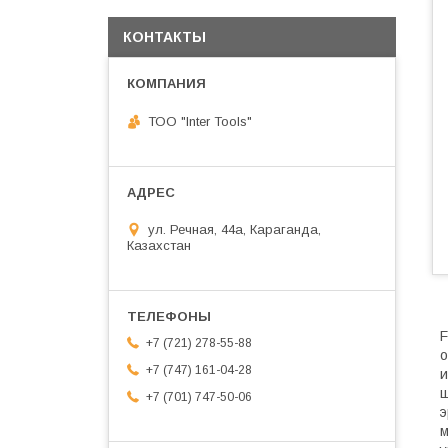
КОНТАКТЫ
ТОО "Inter Tools"
ул. Речная, 44а, Караганда,
Казахстан
F
+7 (721) 278-55-88
о
+7 (747) 161-04-28
и
ш
+7 (701) 747-50-06
э
м