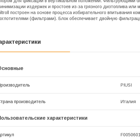
пором для фиксации в вертикальном положении. Фильтрующими б
инимизации издержек и простоев из-за грязного дизтоплива или 
iltroll построен на основе процесса избирательного впитывания 
оглотителями (фильтрами). Блок обеспечивает двойную фильтра
арактеристики
Основные
роизводитель
PIUSI
трана производитель
Италия
Пользовательские характеристики
ртикул
F005060