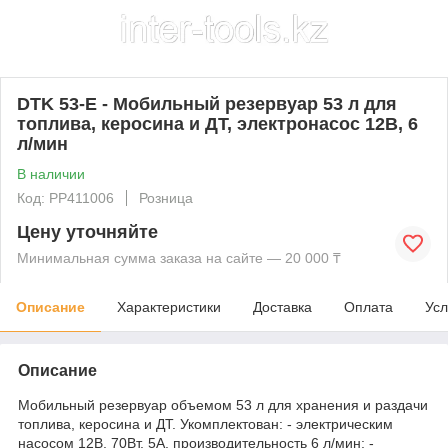
DTK 53-E - Мобильный резервуар 53 л для
топлива, керосина и ДТ, электронасос 12В, 6
л/мин
В наличии
Код: PP411006
Розница
Цену уточняйте
Минимальная сумма заказа на сайте — 20 000 ₸
Описание
Характеристики
Доставка
Оплата
Усл
Описание
Мобильный резервуар объемом 53 л для хранения и раздачи
топлива, керосина и ДТ. Укомплектован: - электрическим
насосом 12В, 70Вт, 5А, производительность 6 л/мин; -