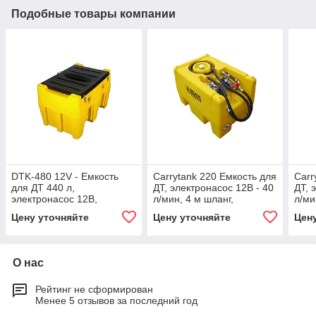
Подобные товары компании
DTK-480 12V - Емкость
Carrytank 220 Емкость для
Carr
для ДТ 440 л,
ДТ, электронасос 12В - 40
ДТ, 
электронасос 12В,
л/мин, 4 м шланг,
л/ми
электронный счетчик,
автоматический пистолет
авто
Цену уточняйте
Цену уточняйте
Цен
пистолет-автомат
О нас
Рейтинг не сформирован
Менее 5 отзывов за последний год