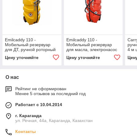
Emilcaddy 110 -
Emilcaddy 110 -
Carr
Мобильный резервуар
Мобильный резервуар
ручн
для ДТ, ручной роторный
для масла, электронасос
4 м 
насос, 3 м шланг,
12В, 3 м шланг,
меха
Цену уточняйте
Цену уточняйте
Цен
механический пистолет
механический пистолет
О нас
Рейтинг не сформирован
Менее 5 отзывов за последний год
Работает с 10.04.2014
г. Караганда
ул. Речная, 44а, Караганда, Казахстан
Контакты