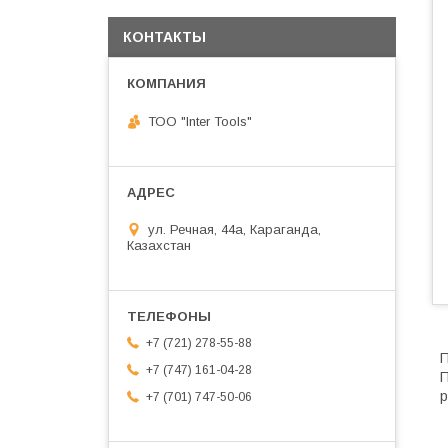
КОНТАКТЫ
ТОО "Inter Tools"
ул. Речная, 44а, Караганда,
Казахстан
+7 (721) 278-55-88
П
+7 (747) 161-04-28
П
р
+7 (701) 747-50-06