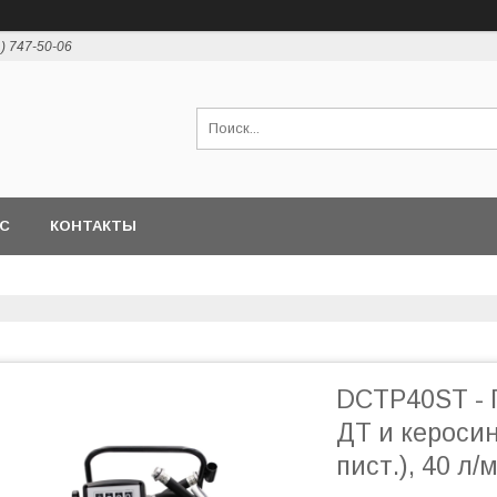
1) 747-50-06
АС
КОНТАКТЫ
DCTP40ST - 
ДТ и керосин
пист.), 40 л/