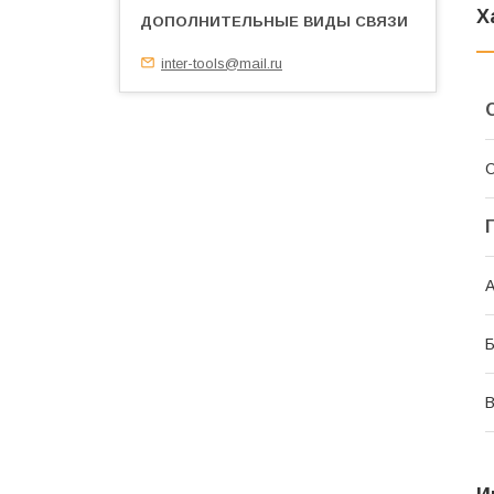
Х
inter-tools@mail.ru
С
А
В