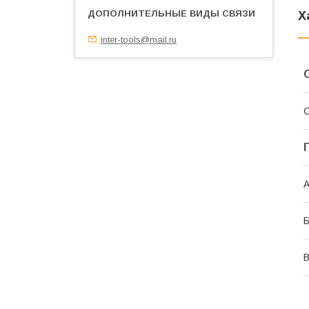
Х
inter-tools@mail.ru
С
А
В