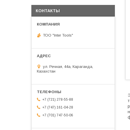
КОНТАКТЫ
ТОО "Inter Tools"
ул. Речная, 44а, Караганда,
Казахстан
Э
+7 (721) 278-55-88
т
р
+7 (747) 161-04-28
н
+7 (701) 747-50-06
ф