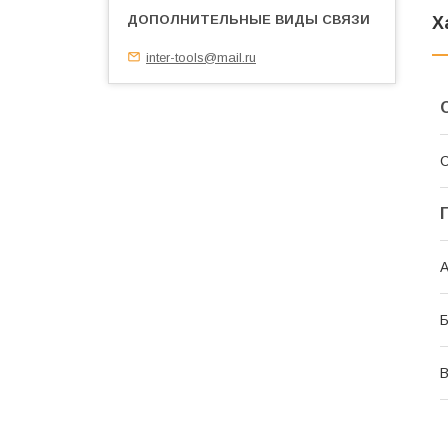
Х
inter-tools@mail.ru
С
А
В