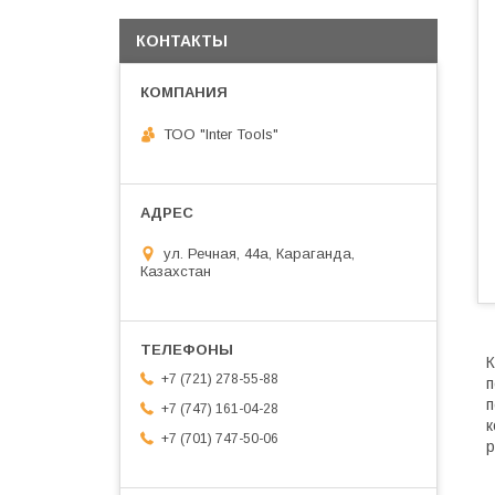
КОНТАКТЫ
ТОО "Inter Tools"
ул. Речная, 44а, Караганда,
Казахстан
К
+7 (721) 278-55-88
п
п
+7 (747) 161-04-28
к
+7 (701) 747-50-06
р