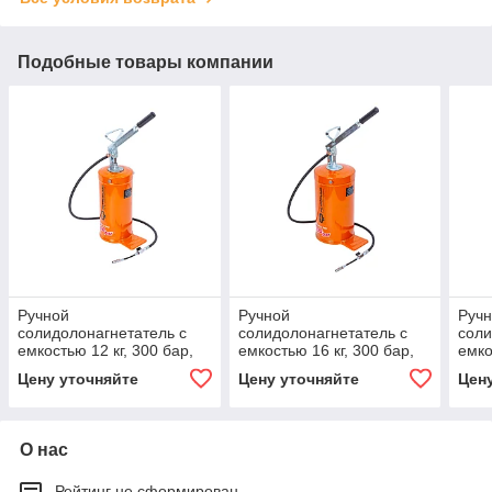
Подобные товары компании
Ручной
Ручной
Руч
солидолонагнетатель с
солидолонагнетатель с
соли
емкостью 12 кг, 300 бар,
емкостью 16 кг, 300 бар,
емко
профессиональная
профессиональная
теле
Цену уточняйте
Цену уточняйте
Цен
версия
версия
про
верс
О нас
Рейтинг не сформирован