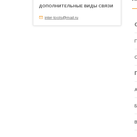
inter-tools@mail.ru
П
С
А
В