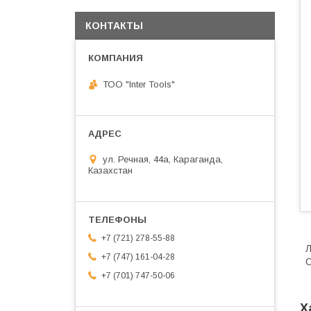
КОНТАКТЫ
ТОО "Inter Tools"
ул. Речная, 44а, Караганда,
Казахстан
+7 (721) 278-55-88
Л
+7 (747) 161-04-28
С
+7 (701) 747-50-06
Х