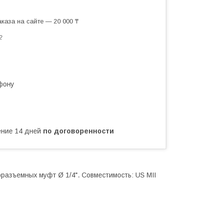
каза на сайте — 20 000 ₸
2
фону
чение 14 дней
по договоренности
азъемных муфт Ø 1/4". Совместимость: US MII