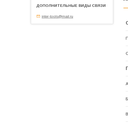
inter-tools@mail.ru
П
С
А
В