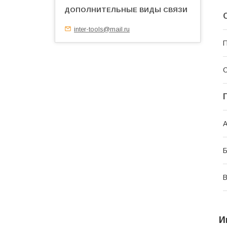
inter-tools@mail.ru
П
С
А
В
И