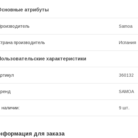
Основные атрибуты
роизводитель
Samoa
трана производитель
Испания
Пользовательские характеристики
ртикул
360132
Бренд
SAMOA
 наличии:
9 шт.
нформация для заказа