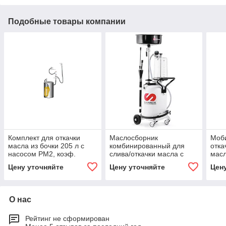
Подобные товары компании
Комплект для откачки
Маслосборник
Моби
масла из бочки 205 л с
комбинированный для
отка
насосом PM2, коэф.
слива/откачки масла с
масл
сжатия 3:1, монтаж на
предкамерой, 70 л,
пре
Цену уточняйте
Цену уточняйте
Цен
стену
SAMOA
О нас
Рейтинг не сформирован