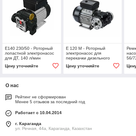
E140 230/50 - Роторный
E 120 М - Роторный
Ремк
лопастной электронасос
электронасос для
насо
для ДТ, 140 л/мин
перекачки дизельного
56/7
топлива
PIUS
Цену уточняйте
Цену уточняйте
Цен
О нас
Рейтинг не сформирован
Менее 5 отзывов за последний год
Работает с 10.04.2014
г. Караганда
ул. Речная, 44а, Караганда, Казахстан