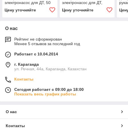
электронасос для ДТ, 50
электронасос для ДТ,
рука
л/мин (3/4"BSP; без
50/30 л/мин (3/4" BSP; без
PIUS
Цену уточняйте
Цену уточняйте
Цен
эл.комп.) PIUSI
эл.комп.) PIUSI
О нас
Рейтинг не сформирован
Менее 5 отзывов за последний год
Работает с 10.04.2014
г. Караганда
ул. Речная, 44а, Караганда, Казахстан
Контакты
Сегодня работает с 09:00 до 18:00
Показать весь график работы
О нас
Контакты