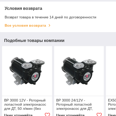
Условия возврата
Возврат товара в течение 14 дней по договоренности
Все условия возврата
Подобные товары компании
BP 3000 12V - Роторный
BP 3000 24/12V -
EX50
лопастной электронасос
Роторный лопастной
Рото
для ДТ, 50 л/мин (без
электронасос для ДТ,
элек
фланцев и электроком/)
50/30 л/мин (без фланцев
бенз
Цену уточняйте
Цену уточняйте
Цен