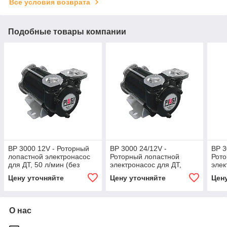
Все условия возврата
Подобные товары компании
BP 3000 12V - Роторный
BP 3000 24/12V -
BP 3
лопастной электронасос
Роторный лопастной
Рото
для ДТ, 50 л/мин (без
электронасос для ДТ,
элек
фланцев и электроком/)
50/30 л/мин (без фланцев
л/ми
Цену уточняйте
Цену уточняйте
Цен
PIUSI
и эл.ком.), PIUSI
эл.к
О нас