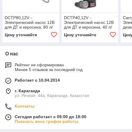
DCTP80,12V -
DCTP40,12V -
Carr
Электрический насос 12В
Электрический насос 12В
Элек
для ДТ и керосина, 80 л/
для ДТ и керосина, 40 л/
дизе
мин
мин
Цену уточняйте
Цену уточняйте
Цен
О нас
Рейтинг не сформирован
Менее 5 отзывов за последний год
Работает с 10.04.2014
г. Караганда
ул. Речная, 44а, Караганда, Казахстан
Контакты
Сегодня работает с 09:00 до 18:00
Показать весь график работы