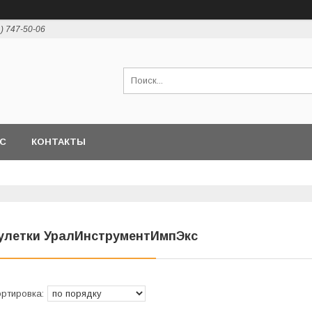
1) 747-50-06
АС
КОНТАКТЫ
улетки УралИнструментИмпЭкс