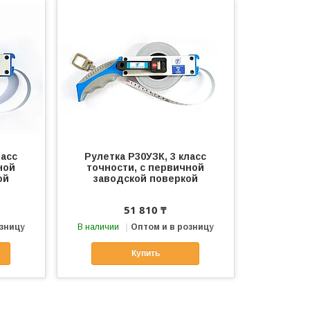
ласс
Рулетка Р30УЗК, 3 класс
ной
точности, с первичной
ой
заводской поверкой
51 810 ₸
озницу
В наличии
Оптом и в розницу
Купить