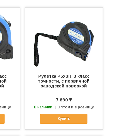
асс
Рулетка Р5УЗП, 3 класс
ной
точности, с первичной
ой
заводской поверкой
7 890 ₸
озницу
В наличии
Оптом и в розницу
Купить